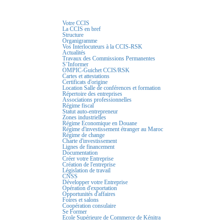
Votre CCIS
La CCIS en bref
Structure
Organigramme
Vos Interlocuteurs à la CCIS-RSK
Actualités
Travaux des Commissions Permanentes
S’Informer
OMPIC-Guichet CCIS/RSK
Cartes et attestations
Certificats d'origine
Location Salle de conférences et formation
Répertoire des entreprises
Associations professionnelles
Régime fiscal
Statut auto-entrepreneur
Zones industrielles
Régime Economique en Douane
Régime d'investissement étranger au Maroc
Régime de change
Charte d'investissement
Lignes de financement
Documentation
Créer votre Entreprise
Création de l'entreprise
Législation de travail
CNSS
Développer votre Entreprise
Opération d'exportation
Opportunités d'affaires
Foires et salons
Coopération consulaire
Se Former
Ecole Supérieure de Commerce de Kénitra