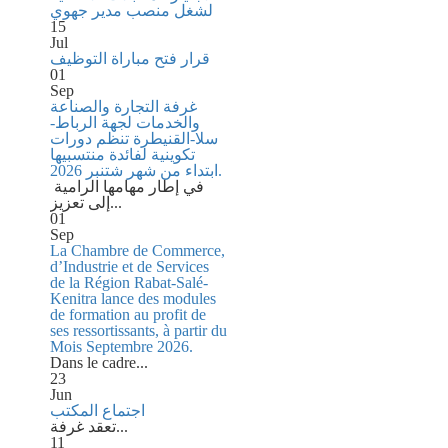
لشغل منصب مدير جهوي
15
Jul
قرار فتح مباراة التوظيف
01
Sep
غرفة التجارة والصناعة
والخدمات لجهة الرباط-
سلا-القنيطرة تنظم دورات
تكوينية لفائدة منتسبيها
ابتداء من شهر شتنبر 2026.
في إطار مهامها الرامية
إلى تعزيز...
01
Sep
La Chambre de Commerce,
d’Industrie et de Services
de la Région Rabat-Salé-
Kenitra lance des modules
de formation au profit de
ses ressortissants, à partir du
Mois Septembre 2026.
Dans le cadre...
23
Jun
اجتماع المكتب
تعقد غرفة...
11