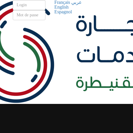
Français
عربي
English
Espagnol