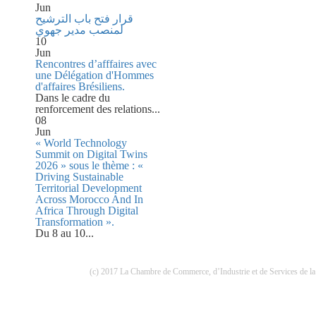
Jun
قرار فتح باب الترشيح
لمنصب مدير جهوي
10
Jun
Rencontres d’afffaires avec
une Délégation d'Hommes
d'affaires Brésiliens.
Dans le cadre du
renforcement des relations...
08
Jun
« World Technology
Summit on Digital Twins
2026 » sous le thème : «
Driving Sustainable
Territorial Development
Across Morocco And In
Africa Through Digital
Transformation ».
Du 8 au 10...
(c) 2017 La Chambre de Commerce, d’Industrie et de Services de la