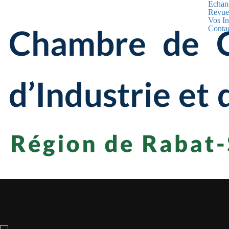
Echanc
Revue
Vos In
Conta