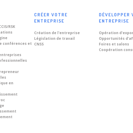
CRÉER VOTRE
DÉVELOPPER 
ENTREPRISE
ENTREPRISE
CCIS/RSK
tations
Création de l'entreprise
Opération d'expo
igine
Législation de travail
Opportunités d'af
de conférences et
CNSS
Foires et salons
Coopération cons
entreprises
ofessionnelles
trepreneur
lles
ique en
tissement
roc
ge
tissement
ncement