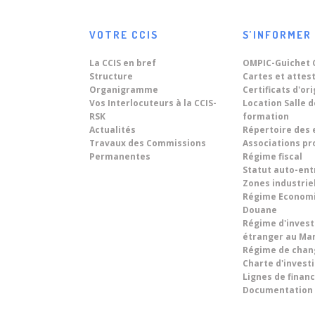
une Délégation d'Hommes
Jun
d'affaires Brésiliens.
Dans le cadre du renforcement des
VOTRE CCIS
S’INFORMER
relations...
08
« World Technology Summit
La CCIS en bref
OMPIC-Guichet 
on Digital Twins 2026 » sous
Jun
Structure
Cartes et attes
le thème : « Driving
Organigramme
Certificats d'or
Du 8 au 10...
Sustainable Territorial
Vos Interlocuteurs à la CCIS-
Location Salle 
Development Across Morocco
RSK
formation
And In Africa Through Digital
Actualités
Répertoire des 
Travaux des Commissions
Associations pr
Transformation ».
Permanentes
Régime fiscal
Statut auto-en
Zones industrie
Régime Econom
Douane
Régime d'inves
étranger au Ma
Régime de chan
Charte d'inves
Lignes de fina
Documentation