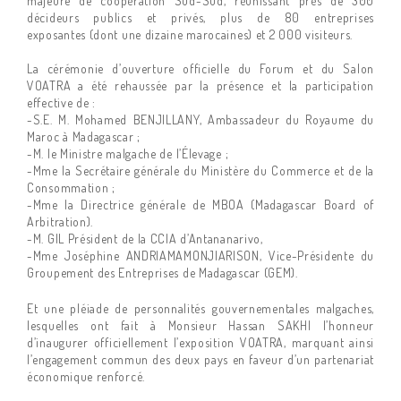
majeure de coopération Sud-Sud, réunissant près de 300
décideurs publics et privés, plus de 80 entreprises
exposantes (dont une dizaine marocaines) et 2 000 visiteurs.
La cérémonie d’ouverture officielle du Forum et du Salon
VOATRA a été rehaussée par la présence et la participation
effective de :
-S.E. M. Mohamed BENJILLANY, Ambassadeur du Royaume du
Maroc à Madagascar ;
-M. le Ministre malgache de l’Élevage ;
-Mme la Secrétaire générale du Ministère du Commerce et de la
Consommation ;
-Mme la Directrice générale de MBOA (Madagascar Board of
Arbitration).
-M. GIL Président de la CCIA d’Antananarivo,
-Mme Joséphine ANDRIAMAMONJIARISON, Vice-Présidente du
Groupement des Entreprises de Madagascar (GEM).
Et une pléiade de personnalités gouvernementales malgaches,
lesquelles ont fait à Monsieur Hassan SAKHI l’honneur
d’inaugurer officiellement l’exposition VOATRA, marquant ainsi
l’engagement commun des deux pays en faveur d’un partenariat
économique renforcé.