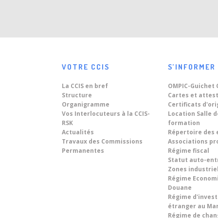
Région Rabat-Salé-Kenitra
Dans le cadre...
lance des modules de
formation au profit de ses
23
اجتماع المكتب
ressortissants, à partir du Mois
Jun
Septembre 2026.
تعقد غرفة...
VOTRE CCIS
S’INFORMER
11
قرار فتح باب الترشيح لمنصب
La CCIS en bref
OMPIC-Guichet 
مدير جهوي
Jun
Structure
Cartes et attes
Organigramme
Certificats d'or
Vos Interlocuteurs à la CCIS-
Location Salle 
RSK
formation
10
Rencontres d’afffaires avec
Actualités
Répertoire des 
une Délégation d'Hommes
Travaux des Commissions
Associations pr
Jun
Permanentes
Régime fiscal
d'affaires Brésiliens.
Dans le cadre du renforcement des
Statut auto-en
relations...
Zones industrie
08
Régime Econom
« World Technology Summit
Douane
on Digital Twins 2026 » sous le
Jun
Régime d'inves
thème : « Driving Sustainable
Du 8 au 10...
étranger au Ma
Territorial Development
Régime de chan