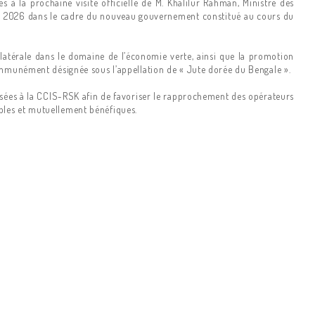
es à la prochaine visite officielle de M. Khalilur Rahman, Ministre des
ier 2026 dans le cadre du nouveau gouvernement constitué au cours du
latérale dans le domaine de l’économie verte, ainsi que la promotion
communément désignée sous l’appellation de « Jute dorée du Bengale ».
nisées à la CCIS-RSK afin de favoriser le rapprochement des opérateurs
bles et mutuellement bénéfiques.