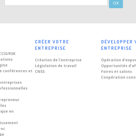
OK
CRÉER VOTRE
DÉVELOPPER 
ENTREPRISE
ENTREPRISE
CCIS/RSK
tations
Création de l'entreprise
Opération d'expo
igine
Législation de travail
Opportunités d'af
de conférences et
CNSS
Foires et salons
Coopération cons
entreprises
ofessionnelles
trepreneur
lles
ique en
tissement
roc
ge