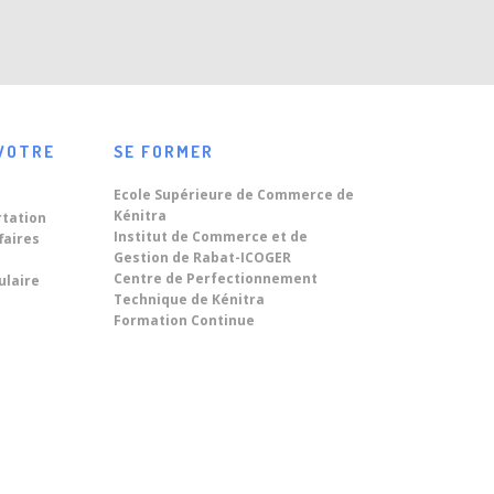
VOTRE
SE FORMER
Ecole Supérieure de Commerce de
Kénitra
rtation
Institut de Commerce et de
faires
Gestion de Rabat-ICOGER
Centre de Perfectionnement
ulaire
Technique de Kénitra
Formation Continue