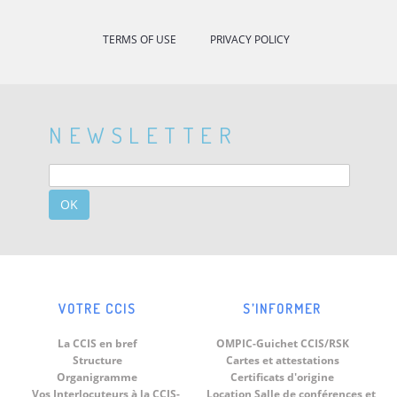
TERMS OF USE
PRIVACY POLICY
NEWSLETTER
OK
VOTRE CCIS
S’INFORMER
La CCIS en bref
OMPIC-Guichet CCIS/RSK
Structure
Cartes et attestations
Organigramme
Certificats d'origine
Vos Interlocuteurs à la CCIS-
Location Salle de conférences et