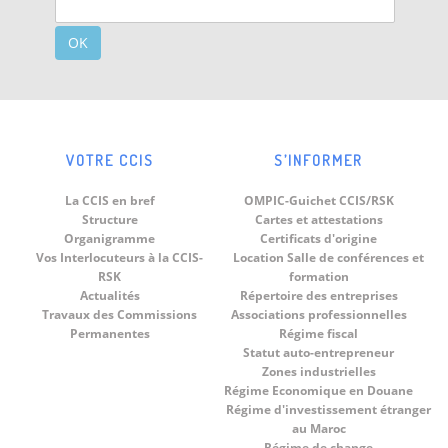
OK
VOTRE CCIS
S’INFORMER
La CCIS en bref
OMPIC-Guichet CCIS/RSK
Structure
Cartes et attestations
Organigramme
Certificats d'origine
Vos Interlocuteurs à la CCIS-
Location Salle de conférences et
RSK
formation
Actualités
Répertoire des entreprises
Travaux des Commissions
Associations professionnelles
Permanentes
Régime fiscal
Statut auto-entrepreneur
Zones industrielles
Régime Economique en Douane
Régime d'investissement étranger
au Maroc
Régime de change