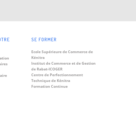
OTRE
SE FORMER
Ecole Supérieure de Commerce de
Kénitra
ation
Institut de Commerce et de Gestion
aires
de Rabat-ICOGER
Centre de Perfectionnement
aire
Technique de Kénitra
Formation Continue