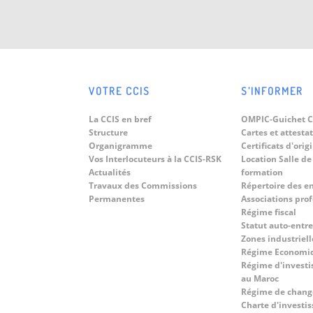
10
Rencontres d’afffaires avec une
Délégation d'Hommes d'affaires
Jun
Brésiliens.
Dans le cadre du renforcement des
VOTRE CCIS
S’INFORMER
relations...
08
« World Technology Summit on
La CCIS en bref
OMPIC-Guichet C
Digital Twins 2026 » sous le
Jun
Structure
Cartes et attesta
thème : « Driving Sustainable
Organigramme
Certificats d'orig
Du 8 au 10...
Territorial Development Across
Vos Interlocuteurs à la CCIS-RSK
Location Salle de
Morocco And In Africa Through
Actualités
formation
Digital Transformation ».
Travaux des Commissions
Répertoire des e
Permanentes
Associations pro
Régime fiscal
Statut auto-entr
Zones industriell
Régime Economi
Régime d'investi
au Maroc
Régime de chang
Charte d'investi