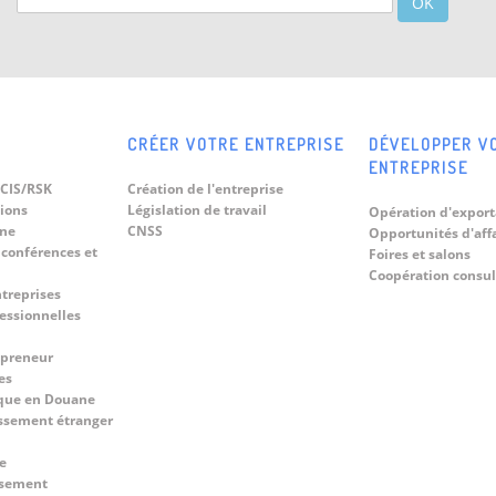
OK
CRÉER VOTRE ENTREPRISE
DÉVELOPPER V
ENTREPRISE
CIS/RSK
Création de l'entreprise
tions
Législation de travail
Opération d'export
ine
CNSS
Opportunités d'aff
 conférences et
Foires et salons
Coopération consul
ntreprises
fessionnelles
epreneur
es
que en Douane
ssement étranger
e
ssement