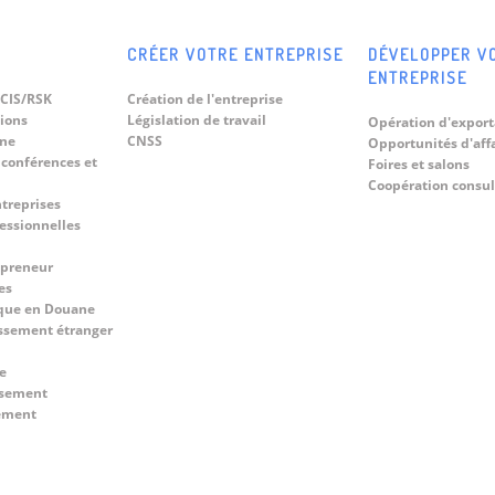
CRÉER VOTRE ENTREPRISE
DÉVELOPPER V
ENTREPRISE
CIS/RSK
Création de l'entreprise
tions
Législation de travail
Opération d'export
ine
CNSS
Opportunités d'aff
 conférences et
Foires et salons
Coopération consul
ntreprises
fessionnelles
epreneur
es
que en Douane
ssement étranger
e
ssement
cement