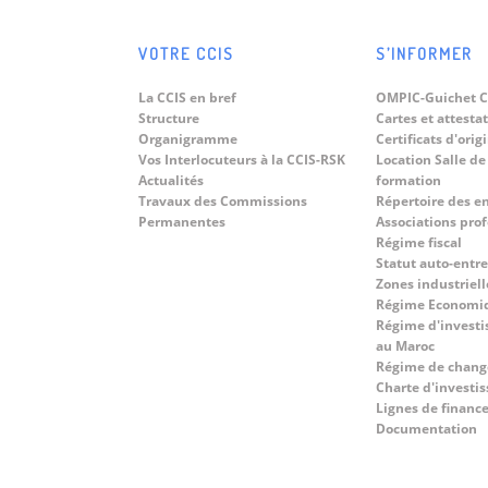
Délégation d'Hommes d'affaires
Jun
Brésiliens.
Dans le cadre du renforcement des
VOTRE CCIS
S’INFORMER
relations...
08
« World Technology Summit on
La CCIS en bref
OMPIC-Guichet C
Digital Twins 2026 » sous le
Jun
Structure
Cartes et attesta
thème : « Driving Sustainable
Organigramme
Certificats d'orig
Du 8 au 10...
Territorial Development Across
Vos Interlocuteurs à la CCIS-RSK
Location Salle de
Morocco And In Africa Through
Actualités
formation
Digital Transformation ».
Travaux des Commissions
Répertoire des e
Permanentes
Associations pro
Régime fiscal
Statut auto-entr
Zones industriell
Régime Economi
Régime d'investi
au Maroc
Régime de chang
Charte d'investi
Lignes de finan
Documentation