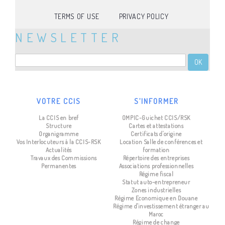
TERMS OF USE
PRIVACY POLICY
NEWSLETTER
OK
VOTRE CCIS
S’INFORMER
La CCIS en bref
OMPIC-Guichet CCIS/RSK
Structure
Cartes et attestations
Organigramme
Certificats d'origine
Vos Interlocuteurs à la CCIS-RSK
Location Salle de conférences et
Actualités
formation
Travaux des Commissions
Répertoire des entreprises
Permanentes
Associations professionnelles
Régime fiscal
Statut auto-entrepreneur
Zones industrielles
Régime Economique en Douane
Régime d'investissement étranger au
Maroc
Régime de change