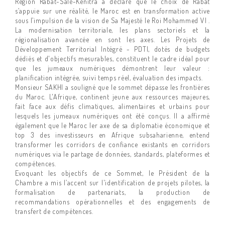
Région Rabat-Salé-Kenitra a déclaré que le choix de Rabat
s’appuie sur une réalité, le Maroc est en transformation active
sous l’impulsion de la vision de Sa Majesté le Roi Mohammed VI .
La modernisation territoriale, les plans sectoriels et la
régionalisation avancée en sont les axes. Les Projets de
Développement Territorial Intégré - PDTI, dotés de budgets
dédiés et d'objectifs mesurables, constituent le cadre idéal pour
que les jumeaux numériques démontrent leur valeur :
planification intégrée, suivi temps réel, évaluation des impacts.
Monsieur SAKHI a souligné que le sommet dépasse les frontières
du Maroc. L'Afrique, continent jeune aux ressources majeures,
fait face aux défis climatiques, alimentaires et urbains pour
lesquels les jumeaux numériques ont été conçus. Il a affirmé
également que le Maroc ler axe de sa diplomatie économique et
top 3 des investisseurs en Afrique subsaharienne, entend
transformer les corridors de confiance existants en corridors
numériques via le partage de données, standards, plateformes et
compétences.
Evoquant les objectifs de ce Sommet, le Président de la
Chambre a mis l’accent sur l'identification de projets pilotes, la
formalisation de partenariats, la production de
recommandations opérationnelles et des engagements de
transfert de compétences.