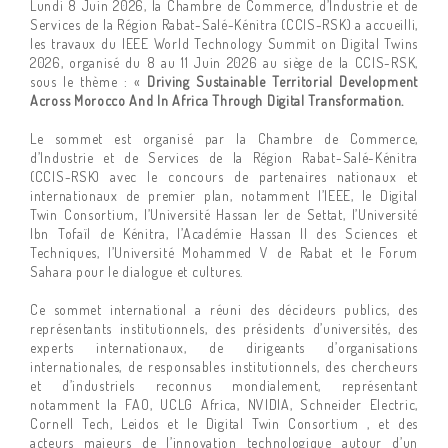
Lundi 8 Juin 2026, la Chambre de Commerce, d’Industrie et de
Services de la Région Rabat-Salé-Kénitra (CCIS-RSK) a accueilli,
les travaux du IEEE World Technology Summit on Digital Twins
2026, organisé du 8 au 11 Juin 2026 au siège de la CCIS-RSK,
sous le thème : «
Driving Sustainable Territorial Development
Across Morocco And In Africa Through Digital Transformation.
Le sommet est organisé par la Chambre de Commerce,
d’Industrie et de Services de la Région Rabat-Salé-Kénitra
(CCIS-RSK) avec le concours de partenaires nationaux et
internationaux de premier plan, notamment l’IEEE, le Digital
Twin Consortium, l’Université Hassan Ier de Settat, l’Université
Ibn Tofaïl de Kénitra, l’Académie Hassan II des Sciences et
Techniques, l’Université Mohammed V de Rabat et le Forum
Sahara pour le dialogue et cultures.
Ce sommet international a réuni des décideurs publics, des
représentants institutionnels, des présidents d’universités, des
experts internationaux, de dirigeants d’organisations
internationales, de responsables institutionnels, des chercheurs
et d’industriels reconnus mondialement, représentant
notamment la FAO, UCLG Africa, NVIDIA, Schneider Electric,
Cornell Tech, Leidos et le Digital Twin Consortium , et des
acteurs majeurs de l’innovation technologique autour d’un