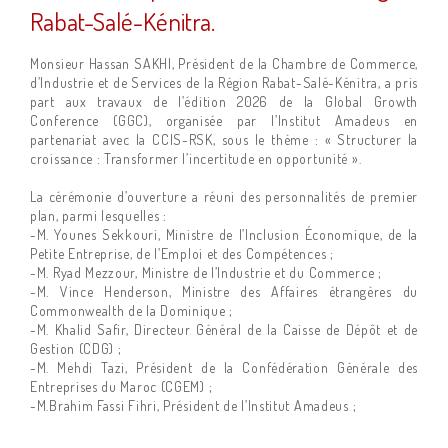
Rabat-Salé-Kénitra.
Monsieur Hassan SAKHI, Président de la Chambre de Commerce,
d’Industrie et de Services de la Région Rabat-Salé-Kénitra, a pris
part aux travaux de l’édition 2026 de la Global Growth
Conference (GGC), organisée par l’Institut Amadeus en
partenariat avec la CCIS-RSK, sous le thème : « Structurer la
croissance : Transformer l’incertitude en opportunité ».
La cérémonie d’ouverture a réuni des personnalités de premier
plan, parmi lesquelles :
-M. Younes Sekkouri, Ministre de l’Inclusion Économique, de la
Petite Entreprise, de l’Emploi et des Compétences ;
-M. Ryad Mezzour, Ministre de l’Industrie et du Commerce ;
-M. Vince Henderson, Ministre des Affaires étrangères du
Commonwealth de la Dominique ;
-M. Khalid Safir, Directeur Général de la Caisse de Dépôt et de
Gestion (CDG) ;
-M. Mehdi Tazi, Président de la Confédération Générale des
Entreprises du Maroc (CGEM) ;
-M.Brahim Fassi Fihri, Président de l’Institut Amadeus ;