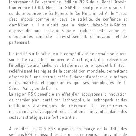
Intervenant à l’ouverture de l'édition 2026 de la Global Growth
Conference (GGC), Monsieur SAKHI a souligné que « sous la
conduite éclairée de Sa Majesté le Roi Mohammed VI, le Maroc
s’est imposé comme un pays de stabilité, de confiance et
d’ambition ». Il a ajouté que la région Rabat-Salé-Kénitra
dispose de tous les atouts pour traduire cette vision en
opportunités concrètes d’investissement, d’innovation et de
partenariat.
Il a insisté sur le fait que « la compétitivité de demain se jouera
sur notre capacité à innover ». À cet égard, il a relevé que
l’intelligence artificielle, les plateformes numériques et la fintech
redéfinissent les règles de la compétition mondiale, permettant
désormais à une startup créée à Rabat d’accéder aux mêmes
outils, marchés et opportunités que ses homologues de la
Silicon Valley ou de Berlin.
La région RSK bénéficie en effet d’un écosystème d’innovation
de premier plan, porté par Technopolis, le Technopark et des
institutions académiques de référence. Des entrepreneurs
marocains y développent des solutions innovantes dans des
secteurs stratégiques à fort potentiel.
À ce titre, la CCIS-RSK organise, en marge de la GGC, des
sessions B2B réunissant les startups et entreprises innovantes de