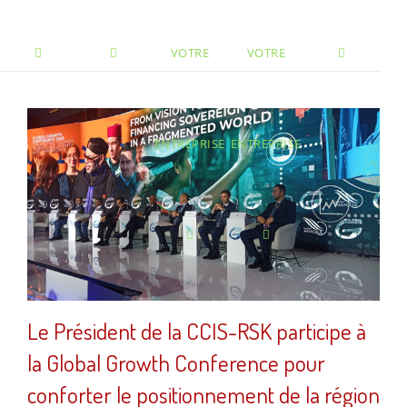
VOTRE
VOTRE
ENTREPRISE
ENTREPRISE
Le Président de la CCIS-RSK participe à
la Global Growth Conference pour
conforter le positionnement de la région